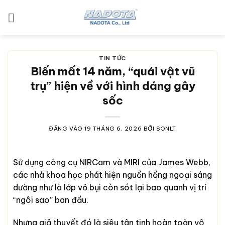
Bỏ
qua
nội
dung
TIN TỨC
Biến mất 14 năm, “quái vật vũ
trụ” hiện về với hình dáng gây
sốc
ĐĂNG VÀO
19 THÁNG 6, 2026
BỞI
SONLT
Sử dụng công cụ NIRCam và MIRI của James Webb,
các nhà khoa học phát hiện nguồn hồng ngoại sáng
dường như là lớp vỏ bụi còn sót lại bao quanh vị trí
“ngôi sao” ban đầu.
Nhưng giả thuyết đó là siêu tân tinh hoàn toàn vô